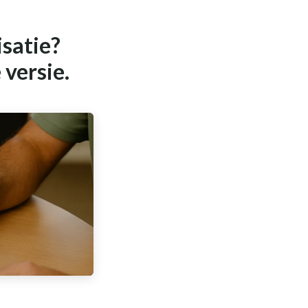
isatie?
 versie.