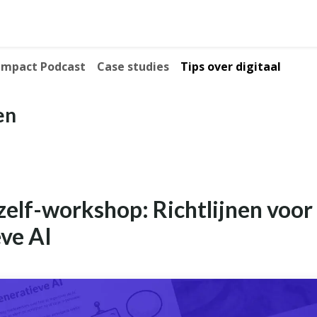
Diensten
Waarom wij?
Klanten
T
 Impact Podcast
Case studies
Tips over digitaal
en
elf-workshop: Richtlijnen voor
ve AI