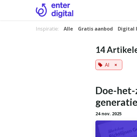
Overslaan naar inhoud
Inspiratie:
Alle
Gratis aanbod
Digital
14 Artikel
AI
×
Doe-het-z
generatie
24 nov. 2025