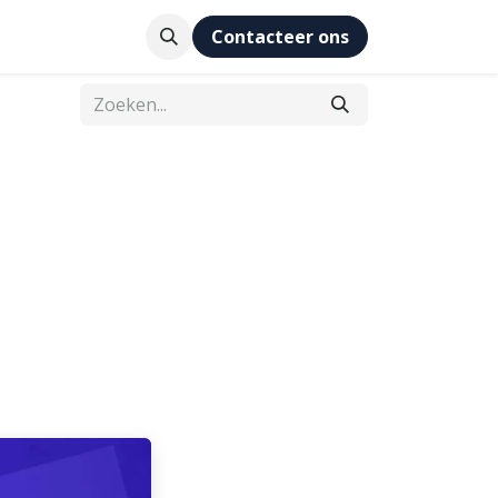
eam
Inzichten
Contacteer ons