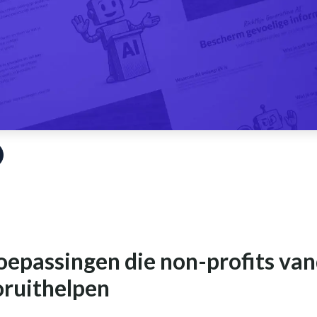
oepassingen die non-profits va
oruithelpen