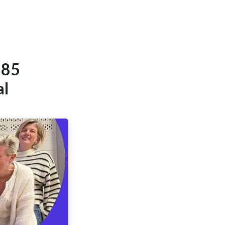
 85
al