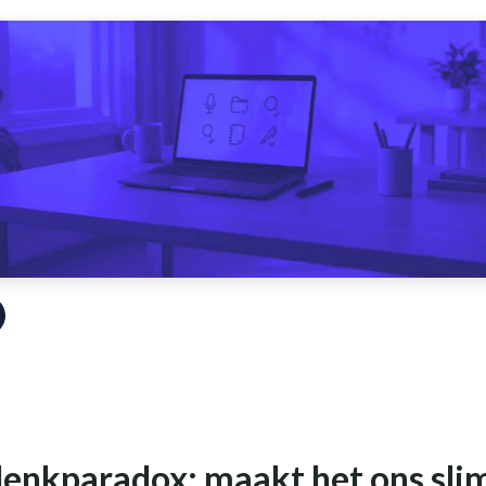
denkparadox: maakt het ons sli