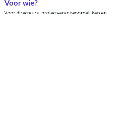
Voor wie?
Voor directeurs, projectverantwoordelijken en
coördinatoren in non-profit en social profit die:
een
CRM willen kiezen of vervangen
een
shortlist scherper
willen krijgen
beter willen begrijpen waar de
kansen en
risico's
in een CRM-traject zitten
Praktisch
Datum:
dinsdag 2 juni 2026
Tijd: 11u tot 12u
Online en gratis
Schrijf je in om live mee te volgen of achteraf de