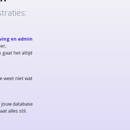
traties:
ving en admin
er,
 gaat het altijd
je weet niet wat
t jouw database
at alles stil.