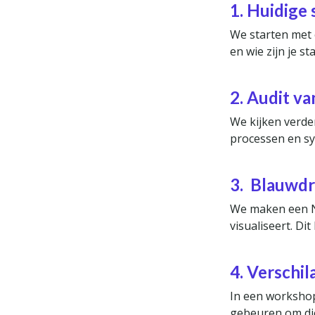
1.
Huidige 
We starten met e
en wie zijn je s
2.
Audit va
We kijken verde
processen en sy
3.
Blauwdru
We maken een Ne
visualiseert. Di
4.
Verschil
In een workshop
gebeuren om die