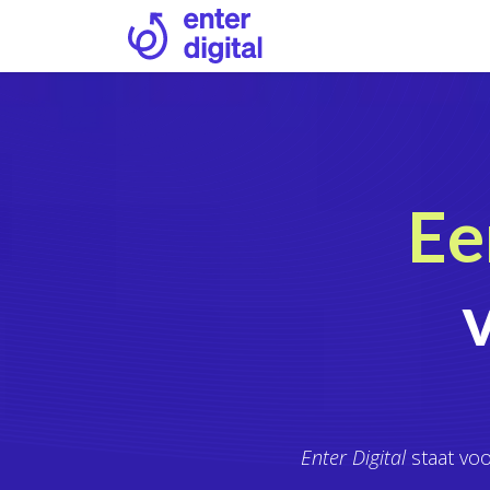
Overslaan naar inhoud
Ee
Enter Digital
staat voo