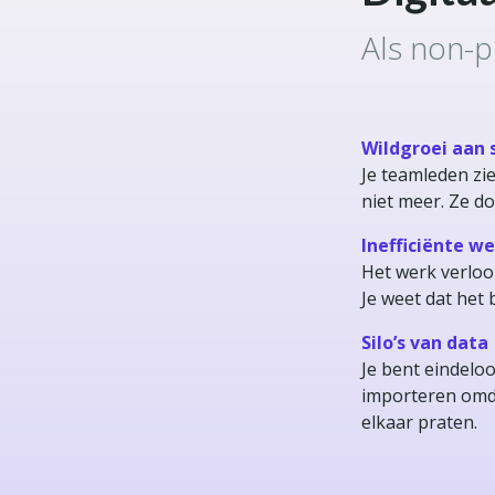
Als non-pr
Wildgroei aan
Je teamleden zi
niet meer. Ze d
Inefficiënte w
Het werk verloo
Je weet dat het 
Silo’s van data
Je bent eindelo
importeren omd
elkaar praten.