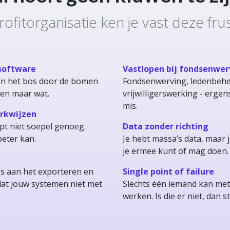
ofitorganisatie ken je vast deze frus
 software
Vastlopen bij fondsenwer
en het bos door de bomen
Fondsenwerving, ledenbehe
oen maar wat.
vrijwilligerswerking - ergens
mis.
erkwijzen
pt niet soepel genoeg.
Data zonder richting
beter kan.
Je hebt massa’s data, maar 
je ermee kunt of mag doen.
os aan het exporteren en
Single point of failure
at jouw systemen niet met
Slechts één iemand kan me
werken. Is die er niet, dan sta