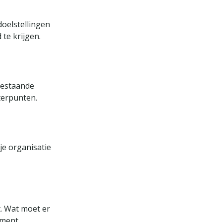
doelstellingen
 te krijgen.
bestaande
terpunten.
e organisatie
. Wat moet er
ement.