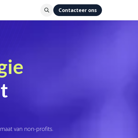
eam
Inzichten
Contacteer ons
gie
t
maat van non-profits.