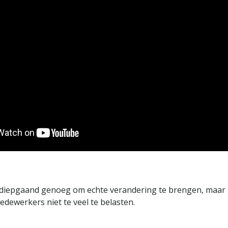
diepgaand genoeg om echte verandering te brengen, maar l
dewerkers niet te veel te belasten.