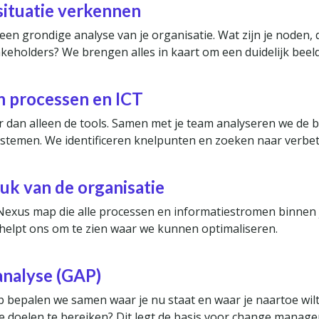
situatie verkennen
en grondige analyse van je organisatie. Wat zijn je noden, 
takeholders? We brengen alles in kaart om een duidelijk beeld
n processen en ICT
r dan alleen de tools. Samen met je team analyseren we de 
stemen. We identificeren knelpunten en zoeken naar verbe
k van de organisatie
xus map die alle processen en informatiestromen binnen j
t helpt ons om te zien waar we kunnen optimaliseren.
analyse (GAP)
 bepalen we samen waar je nu staat en waar je naartoe wilt
 doelen te bereiken? Dit legt de basis voor change manag