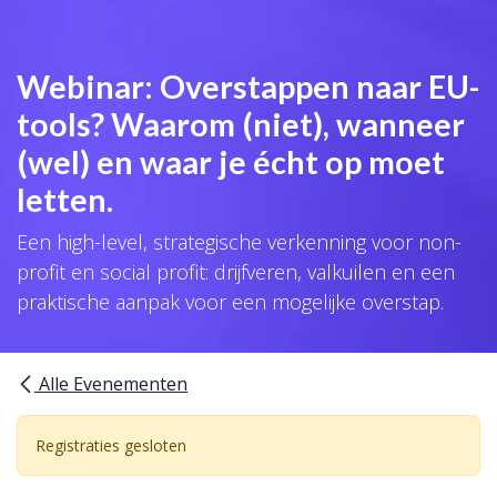
Webinar: Overstappen naar EU-
tools? Waarom (niet), wanneer
(wel) en waar je écht op moet
letten.
Een high-level, strategische verkenning voor non-
profit en social profit: drijfveren, valkuilen en een
praktische aanpak voor een mogelijke overstap.
Alle Evenementen
Registraties gesloten