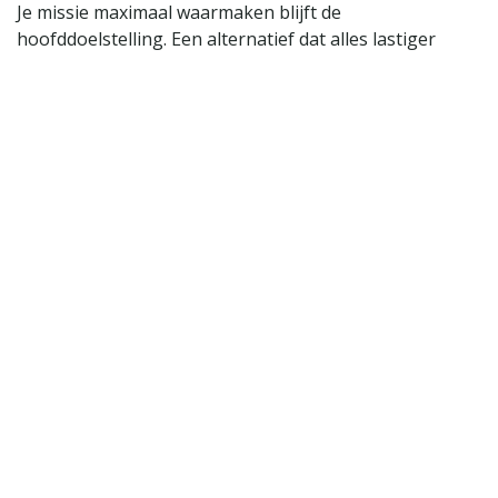
Je missie maximaal waarmaken blijft de
hoofddoelstelling. Een alternatief dat alles lastiger
maakt, helpt niemand.
We bespreken de trade-offs: wat geef je op aan
gebruiksgemak, support en integraties? En hoe zet je
een veilig experiment op zonder alles te ontwrichten?
Wat je leert
Wanneer overstappen zin heeft — en wanneer
(nog) niet.
Hoe je alternatieven kritisch screent op echte
onafhankelijkheid.
Welke trade-offs je mag verwachten (en hoe je die
intern bespreekt).
Hoe je een strategisch experiment opzet zonder
risico.